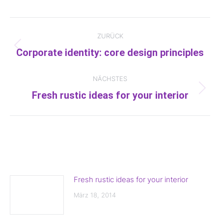
ZURÜCK
K
Corporate identity: core design principles
Vorheriger
O
Beitrag:
NÄCHSTES
M
Fresh rustic ideas for your interior
Nächster
Beitrag:
M
E
RELATED POSTS
N
T
Fresh rustic ideas for your interior
A
März 18, 2014