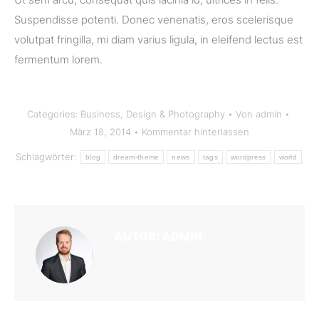
Suspendisse potenti. Donec venenatis, eros scelerisque
volutpat fringilla, mi diam varius ligula, in eleifend lectus est
fermentum lorem.
Categories:
Business
,
Design & Photography
Von
admin
März 18, 2014
Kommentar hinterlassen
Schlagwörter:
blog
dream-theme
news
tags
wordpress
world
AUTOR:
ADMIN