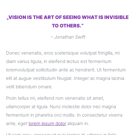
„VISION IS THE ART OF SEEING WHAT IS INVISIBLE
TO OTHERS.“
– Jonathan Swift
Donec venenatis, eros scelerisque volutpat fringilla, mi
diam varius ligula, in eleifend lectus est fermentum
loremvolutpat sollicitudin ante ac hendrerit. Ut fermentum
elit at augue vestibulum feugiat. Integer ac magna lacinia
velit bibendum ornare.
Proin tellus mi, eleifend non venenatis sit amet,
ullamcorper at ligula. Nunc molestie dolor nec magna
fermentum in pharetra orci mollis. In consectetur viverra
ante, eget
lorem ipsum dolor
aliquam in.
Ut sem arcu, consequat quis lacinia id, ultrices in felis.