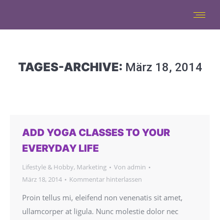
TAGES-ARCHIVE:
März 18, 2014
ADD YOGA CLASSES TO YOUR
EVERYDAY LIFE
Lifestyle & Hobby
,
Marketing
Von
admin
März 18, 2014
Kommentar hinterlassen
Proin tellus mi, eleifend non venenatis sit amet,
ullamcorper at ligula. Nunc molestie dolor nec